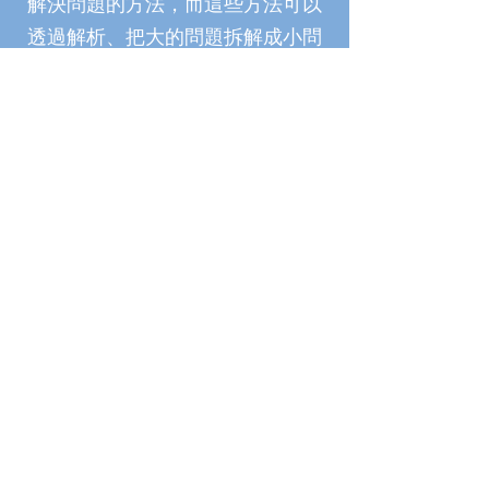
解決問題的方法，而這些方法可以
透過解析、把大的問題拆解成小問
題、尋找共通點（模式化）及利用
清楚的步驟（演算法）來解決問
題。最終希望學生能在學習及日常
生活中善用這些能力和方法來解決
問題。