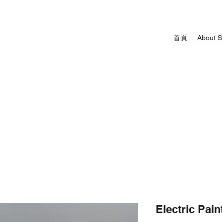
首頁
About 
Electric Paint